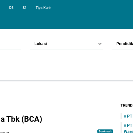
K
D3
S1
Tips Karir
Lokasi
Pendidi
TREND
PT
ia Tbk (BCA)
PT
War
Bookmark
omentar