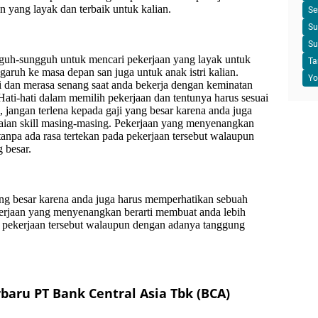
n yang layak dan terbaik untuk kalian.
Se
Su
Su
guh-sungguh untuk mencari pekerjaan yang layak untuk
Ta
ngaruh ke masa depan san juga untuk anak istri kalian.
Yo
ti dan merasa senang saat anda bekerja dengan keminatan
 Hati-hati dalam memilih pekerjaan dan tentunya harus sesuai
 jangan terlena kepada gaji yang besar karena anda juga
aian skill masing-masing. Pekerjaan yang menyenangkan
tanpa ada rasa tertekan pada pekerjaan tersebut walaupun
 besar.
ang besar karena anda juga harus memperhatikan sebuah
kerjaan yang menyenangkan berarti membuat anda lebih
da pekerjaan tersebut walaupun dengan adanya tanggung
baru PT Bank Central Asia Tbk (BCA)