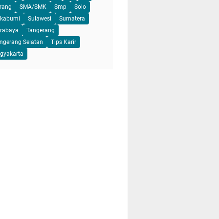
rang
SMA/SMK
Smp
Solo
kabumi
Sulawesi
Sumatera
rabaya
Tangerang
ngerang Selatan
Tips Karir
gyakarta