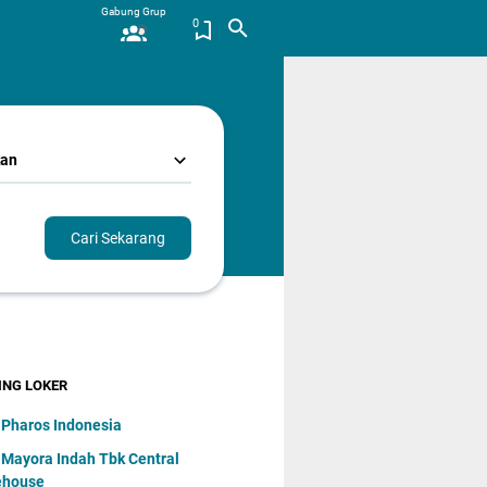
Gabung Grup
0
kan
Cari Sekarang
ING LOKER
 Pharos Indonesia
 Mayora Indаh Tbk Central
ehouse