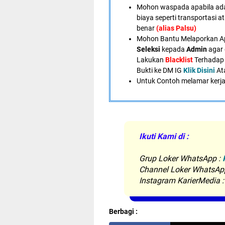
Mohon waspada apabila ad
biaya seperti transportasi a
benar
(alias Palsu)
Mohon Bantu Melaporkan A
Seleksi
kepada
Admin
agar 
Lakukan
Blacklist
Terhadap 
Bukti ke DM IG
Klik Disini
At
U
ntuk Contoh melamar kerja
Ikuti Kami di :
Grup Loker WhatsApp
:
Channel Loker WhatsAp
Instagram KarierMedia 
Berbagi :