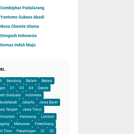
 Combiphar Padalarang
 Yontomo Sukses Abadi
 Nova Chemie Utama
 Dongsuh Indonesia
 Kemas Indah Maju
BEL
li
Bandung
Batam
Bekasi
gor
D1
D3
D4
Depok
esh Graduate
Indonesia
bodetabek
Jakarta
Jawa Barat
wa Tengah
Jawa Timur
limantan
Kerawang
Lombok
agang
Makassar
Palembang
rt Time
Pekalongan
S1
S2