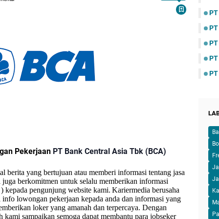
PT
PT
PT
PT
PT
LA
Ba
Bo
ngan Pekerjaan
PT Bank Central Asia Tbk (BCA)
Fr
Ja
l berita yang bertujuan atau memberi informasi tentang jasa
Ja
 juga berkomitmen untuk selalu memberikan informasi
 ) kepada pengunjung website kami.
Kariermedia berusaha
Ka
info lowongan pekerjaan kepada anda dan informasi yang
M
 memberikan loker yang amanah dan terpercaya. Dengan
Pa
lah kami sampaikan semoga dapat membantu para jobseker