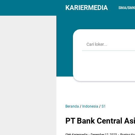
KARIERMEDIA
SMA/SM
Beranda
/
Indonesia
/
S1
PT Bank Central As
Oleh Kariermedia
Desember 12, 2025
Posting K