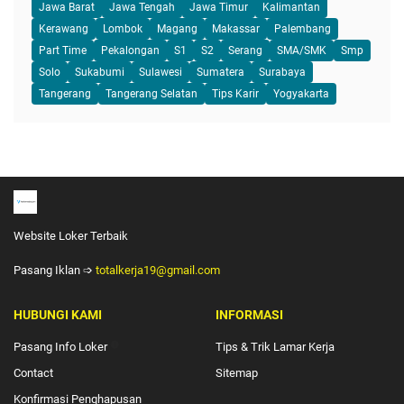
Jawa Barat
Jawa Tengah
Jawa Timur
Kalimantan
Kerawang
Lombok
Magang
Makassar
Palembang
Part Time
Pekalongan
S1
S2
Serang
SMA/SMK
Smp
Solo
Sukabumi
Sulawesi
Sumatera
Surabaya
Tangerang
Tangerang Selatan
Tips Karir
Yogyakarta
Website Loker Terbaik
Pasang Iklan ➩
totalkerja19@gmail.com
HUBUNGI KAMI
INFORMASI
Pasang Info Loker
🔴
Tips & Trik Lamar Kerja
Contact
Sitemap
Konfirmasi Penghapusan