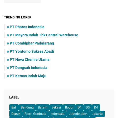
TRENDING LOKER
PT Pharos Indonesia
PT Mayora Indаh Tbk Central Warehouse
PT Combiphar Padalarang
PT Yontomo Sukses Abadi
PT Nova Chemie Utama
PT Dongsuh Indonesia
PT Kemas Indah Maju
LABEL
Bali
Bandung
Batam
Bekasi
Bogor
D1
D3
D4
Depok
Fresh Graduate
Indonesia
Jabodetabek
Jakarta