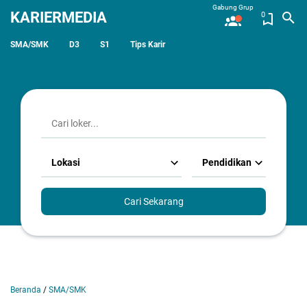
Gabung Grup
KARIERMEDIA
0
SMA/SMK
D3
S1
Tips Karir
Lokasi
Pendidikan
Cari Sekarang
Beranda
/
SMA/SMK