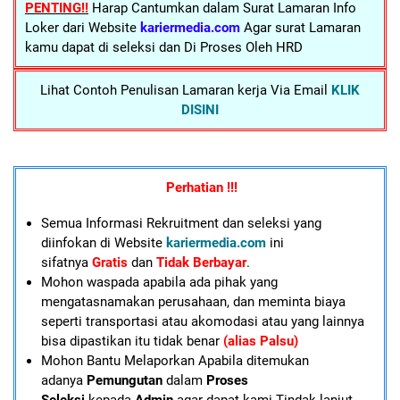
PENTING!!
Harap Cantumkan dalam Surat Lamaran Info
Loker dari Website
kariermedia.com
Agar surat Lamaran
kamu dapat di seleksi dan Di Proses Oleh HRD
Lihat Contoh Penulisan Lamaran kerja Via Email
KLIK
DISINI
Perhatian !!!
Semua Informasi Rekruitment dan seleksi yang
diinfokan di Website
kariermedia.com
ini
sifatnya
Gratis
dan
Tidak Berbayar
.
Mohon waspada apabila ada pihak yang
mengatasnamakan perusahaan, dan meminta biaya
seperti transportasi atau akomodasi atau yang lainnya
bisa dipastikan itu tidak benar
(alias Palsu)
Mohon Bantu Melaporkan Apabila ditemukan
adanya
Pemungutan
dalam
Proses
Seleksi
kepada
Admin
agar dapat kami Tindak lanjut