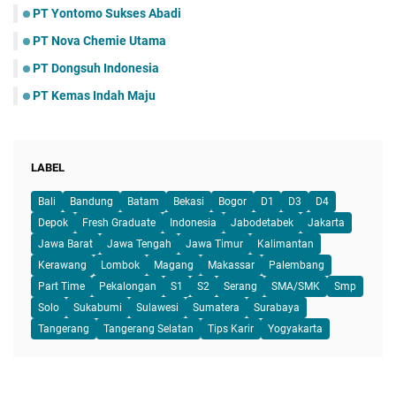
PT Yontomo Sukses Abadi
PT Nova Chemie Utama
PT Dongsuh Indonesia
PT Kemas Indah Maju
LABEL
Bali
Bandung
Batam
Bekasi
Bogor
D1
D3
D4
Depok
Fresh Graduate
Indonesia
Jabodetabek
Jakarta
Jawa Barat
Jawa Tengah
Jawa Timur
Kalimantan
Kerawang
Lombok
Magang
Makassar
Palembang
Part Time
Pekalongan
S1
S2
Serang
SMA/SMK
Smp
Solo
Sukabumi
Sulawesi
Sumatera
Surabaya
Tangerang
Tangerang Selatan
Tips Karir
Yogyakarta