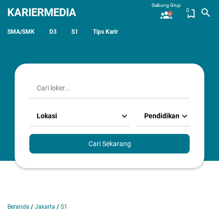
Gabung Grup
KARIERMEDIA
0
SMA/SMK
D3
S1
Tips Karir
Lokasi
Pendidikan
Cari Sekarang
Beranda
/
Jakarta
/
S1