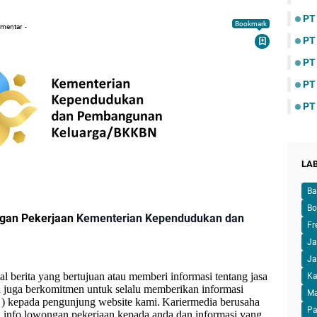
PT
Bookmark
omentar
PT
PT
PT
PT
LA
Ba
Bo
ngan Pekerjaan
Kementerian Kependudukan dan
Fr
Ja
Ja
l berita yang bertujuan atau memberi informasi tentang jasa
Ka
 juga berkomitmen untuk selalu memberikan informasi
M
 ) kepada pengunjung website kami.
Kariermedia berusaha
Pa
info lowongan pekerjaan kepada anda dan informasi yang