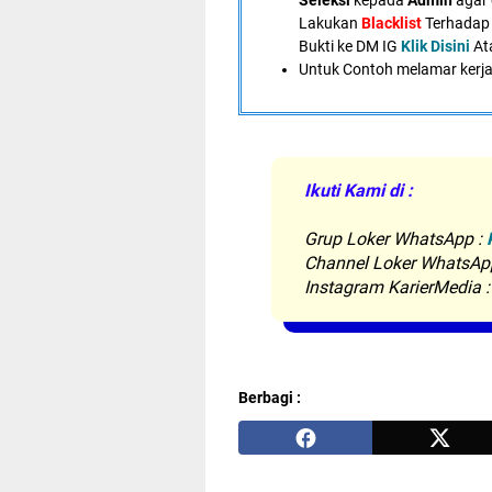
Seleksi
kepada
Admin
agar 
Lakukan
Blacklist
Terhadap 
Bukti ke DM IG
Klik Disini
At
U
ntuk Contoh melamar kerja
Ikuti Kami di :
Grup Loker WhatsApp
:
Channel Loker WhatsAp
Instagram KarierMedia 
Berbagi :