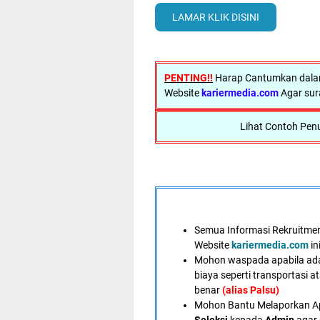
LAMAR KLIK DISINI
PENTING!!
Harap Cantumkan dalam
Website
kariermedia.com
Agar sur
Lihat Contoh Penu
Semua Informasi Rekruitment
Website
kariermedia.com
in
Mohon waspada apabila ad
biaya seperti transportasi a
benar
(alias Palsu)
Mohon Bantu Melaporkan A