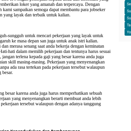
 memberikan loker yang amanah dan terpercaya. Dengan
Se
lah kami sampaikan semoga dapat membantu para jobseker
Su
n yang layak dan terbaik untuk kalian.
Su
Ta
Yo
guh-sungguh untuk mencari pekerjaan yang layak untuk
ngaruh ke masa depan san juga untuk anak istri kalian.
ti dan merasa senang saat anda bekerja dengan keminatan
 Hati-hati dalam memilih pekerjaan dan tentunya harus sesuai
 jangan terlena kepada gaji yang besar karena anda juga
aian skill masing-masing. Pekerjaan yang menyenangkan
tanpa ada rasa tertekan pada pekerjaan tersebut walaupun
 besar.
ang besar karena anda juga harus memperhatikan sebuah
kerjaan yang menyenangkan berarti membuat anda lebih
da pekerjaan tersebut walaupun dengan adanya tanggung