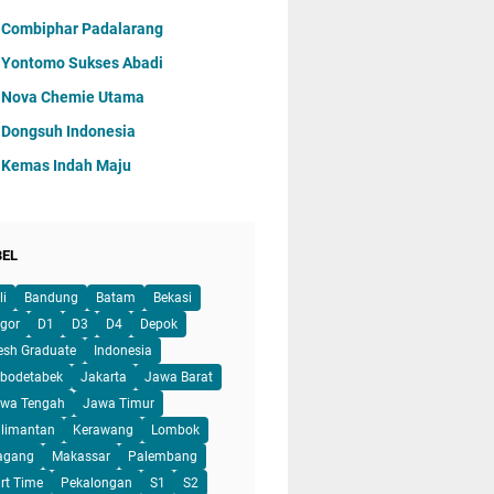
 Combiphar Padalarang
 Yontomo Sukses Abadi
 Nova Chemie Utama
 Dongsuh Indonesia
 Kemas Indah Maju
BEL
li
Bandung
Batam
Bekasi
gor
D1
D3
D4
Depok
esh Graduate
Indonesia
bodetabek
Jakarta
Jawa Barat
wa Tengah
Jawa Timur
limantan
Kerawang
Lombok
agang
Makassar
Palembang
rt Time
Pekalongan
S1
S2