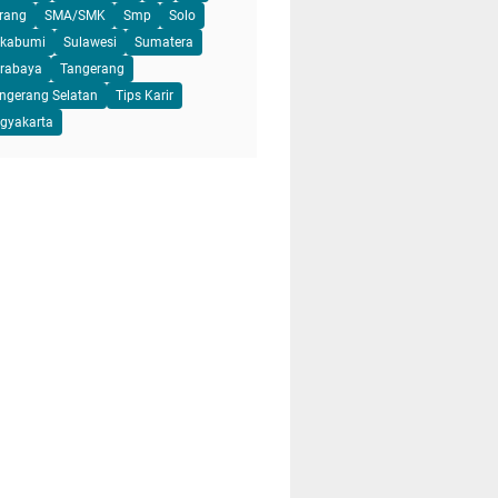
rang
SMA/SMK
Smp
Solo
kabumi
Sulawesi
Sumatera
rabaya
Tangerang
ngerang Selatan
Tips Karir
gyakarta