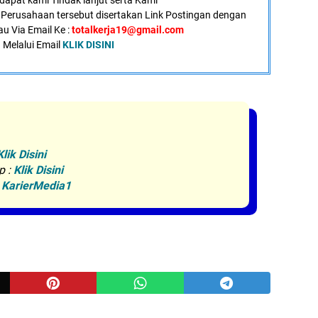
dapat kami Tindak lanjut serta Kami
Perusahaan tersebut disertakan Link Postingan dengan
au Via Email Ke :
totalkerja19@gmail.com
 Melalui Email
KLIK DISINI
Klik Disini
p :
Klik Disini
:
KarierMedia1