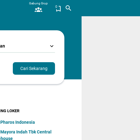
Gabung Grup
0
kan
Cari Sekarang
ING LOKER
 Pharos Indonesia
 Mayora Indаh Tbk Central
ehouse