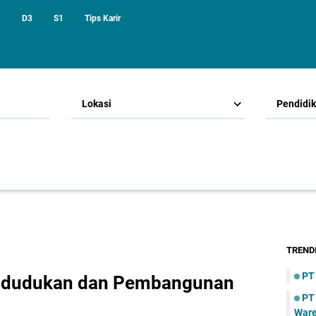
K
D3
S1
Tips Karir
Lokasi
Pendidi
TREND
PT
ndudukan dan Pembangunan
PT
War