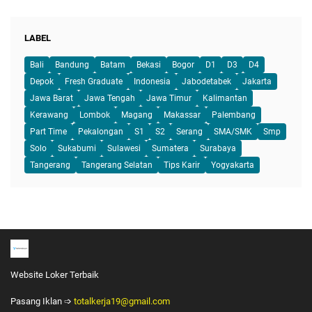
LABEL
Bali
Bandung
Batam
Bekasi
Bogor
D1
D3
D4
Depok
Fresh Graduate
Indonesia
Jabodetabek
Jakarta
Jawa Barat
Jawa Tengah
Jawa Timur
Kalimantan
Kerawang
Lombok
Magang
Makassar
Palembang
Part Time
Pekalongan
S1
S2
Serang
SMA/SMK
Smp
Solo
Sukabumi
Sulawesi
Sumatera
Surabaya
Tangerang
Tangerang Selatan
Tips Karir
Yogyakarta
Website Loker Terbaik
Pasang Iklan ➩
totalkerja19@gmail.com