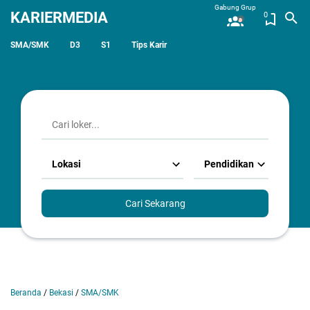
Gabung Grup
KARIERMEDIA
0
SMA/SMK
D3
S1
Tips Karir
Lokasi
Pendidikan
Cari Sekarang
Beranda
/
Bekasi
/
SMA/SMK