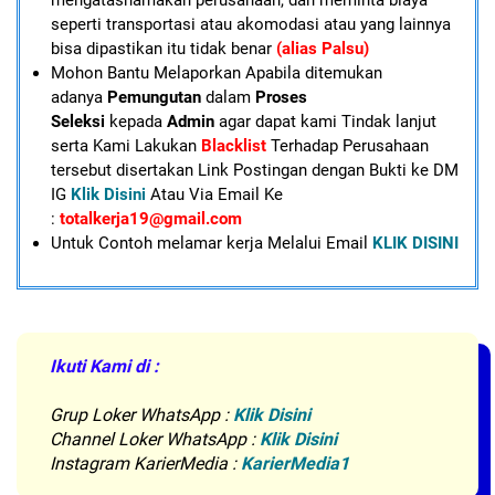
mengatasnamakan perusahaan, dan meminta biaya
seperti transportasi atau akomodasi atau yang lainnya
bisa dipastikan itu tidak benar
(alias Palsu)
Mohon Bantu Melaporkan Apabila ditemukan
adanya
Pemungutan
dalam
Proses
Seleksi
kepada
Admin
agar dapat kami Tindak lanjut
serta Kami Lakukan
Blacklist
Terhadap Perusahaan
tersebut disertakan Link Postingan dengan Bukti ke DM
IG
Klik Disini
Atau Via Email Ke
:
totalkerja19@gmail.com
U
ntuk Contoh melamar kerja Melalui Email
KLIK DISINI
Ikuti Kami di :
Grup Loker WhatsApp
:
Klik Disini
Channel Loker WhatsApp :
Klik Disini
Instagram KarierMedia :
KarierMedia1