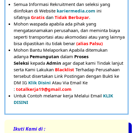
Semua Informasi Rekruitment dan seleksi yang
diinfokan di Website
kariermedia.com
ini
sifatnya
Gratis
dan
Tidak Berbayar
.
Mohon waspada apabila ada pihak yang
mengatasnamakan perusahaan, dan meminta biaya
seperti transportasi atau akomodasi atau yang lainnya
bisa dipastikan itu tidak benar
(alias Palsu)
Mohon Bantu Melaporkan Apabila ditemukan
adanya
Pemungutan
dalam
Proses
Seleksi
kepada
Admin
agar dapat kami Tindak lanjut
serta Kami Lakukan
Blacklist
Terhadap Perusahaan
tersebut disertakan Link Postingan dengan Bukti ke
DM IG
Klik Disini
Atau Via Email Ke
:
totalkerja19@gmail.com
U
ntuk Contoh melamar kerja Melalui Email
KLIK
DISINI
Ikuti Kami di :