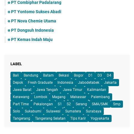
PT Combiphar Padalarang
PT Yontomo Sukses Abadi
PT Nova Chemie Utama
PT Dongsuh Indonesia
PT Kemas Indah Maju
LABEL
Bali
Bandung
Batam
Bekasi
Bogor
D1
D3
D4
Depok
Fresh Graduate
Indonesia
Jabodetabek
Jakarta
Jawa Barat
Jawa Tengah
Jawa Timur
Kalimantan
Kerawang
Lombok
Magang
Makassar
Palembang
Part Time
Pekalongan
S1
S2
Serang
SMA/SMK
Smp
Solo
Sukabumi
Sulawesi
Sumatera
Surabaya
Tangerang
Tangerang Selatan
Tips Karir
Yogyakarta