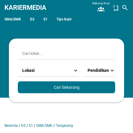
Gabung Grup
KARIERMEDIA
0
SMA/SMK
D3
S1
Tips Karir
Lokasi
Pendidikan
Cari Sekarang
Beranda
/
D3
/
S1
/
SMA/SMK
/
Tangerang