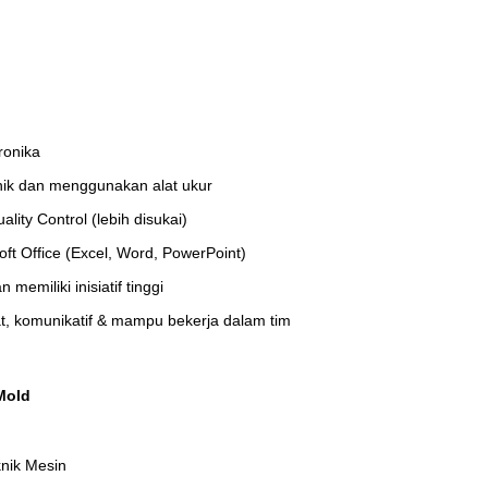
ronika
k dan menggunakan alat ukur
ality
Control
(lebih disukai)
t Office (Excel, Word, PowerPoint)
memiliki inisiatif tinggi
at, komunikatif & mampu bekerja dalam tim
Mold
nik Mesin