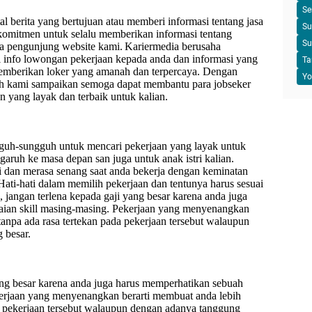
Se
l berita yang bertujuan atau memberi informasi tentang jasa
Su
komitmen untuk selalu memberikan informasi tentang
Su
a pengunjung website kami.
Kariermedia berusaha
info lowongan pekerjaan kepada anda dan informasi yang
Ta
 memberikan loker yang amanah dan terpercaya. Dengan
Yo
lah kami sampaikan semoga dapat membantu para jobseker
n yang layak dan terbaik untuk kalian.
guh-sungguh untuk mencari pekerjaan yang layak untuk
ngaruh ke masa depan san juga untuk anak istri kalian.
ti dan merasa senang saat anda bekerja dengan keminatan
 Hati-hati dalam memilih pekerjaan dan tentunya harus sesuai
 jangan terlena kepada gaji yang besar karena anda juga
aian skill masing-masing. Pekerjaan yang menyenangkan
tanpa ada rasa tertekan pada pekerjaan tersebut walaupun
 besar.
ang besar karena anda juga harus memperhatikan sebuah
kerjaan yang menyenangkan berarti membuat anda lebih
da pekerjaan tersebut walaupun dengan adanya tanggung