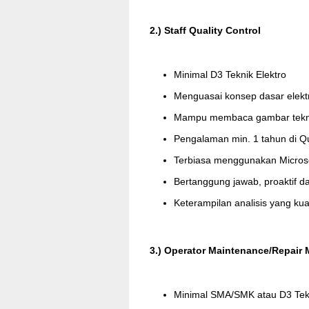
2.)
Staff
Quality
Control
Minimal D3 Teknik Elektro
Menguasai konsep dasar elekt
Mampu membaca gambar tekni
Pengalaman min. 1 tahun di
Qu
Terbiasa menggunakan Microsof
Bertanggung jawab, proaktif dan 
Keterampilan analisis yang ku
3.) Operator
Maintenance
/
Repair
Minimal SMA/SMK atau D3 Tek