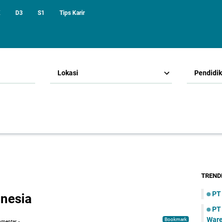
K
D3
S1
Tips Karir
Lokasi
Pendidi
TREND
PT
nesia
PT
War
Bookmark
omentar