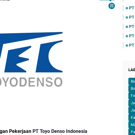
PT
PT
PT
PT
PT
LA
Ba
Bo
Fr
Ja
Ja
Ka
M
ngan Pekerjaan
PT Toyo Denso Indonesia
Pa