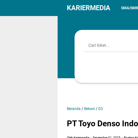
KARIERMEDIA
SMA/SM
Beranda
/
Bekasi
/
D3
PT Toyo Denso Indo
Oleh Kariermedia
September 01, 2025
Posting K