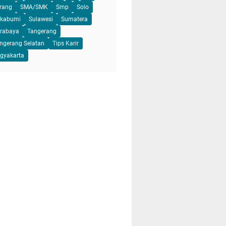
rang
SMA/SMK
Smp
Solo
kabumi
Sulawesi
Sumatera
rabaya
Tangerang
ngerang Selatan
Tips Karir
gyakarta