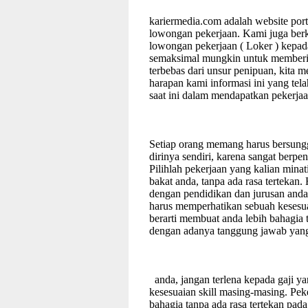
kariermedia.com adalah website porta
lowongan pekerjaan. Kami juga ber
lowongan pekerjaan ( Loker ) kepad
semaksimal mungkin untuk memberi 
terbebas dari unsur penipuan, kita
harapan kami informasi ini yang te
saat ini dalam mendapatkan pekerjaa
Setiap orang memang harus bersung
dirinya sendiri, karena sangat berpe
Pilihlah pekerjaan yang kalian mina
bakat anda, tanpa ada rasa tertekan.
dengan pendidikan dan jurusan anda,
harus memperhatikan sebuah kesesu
berarti membuat anda lebih bahagia 
dengan adanya tanggung jawab yang
anda, jangan terlena kepada gaji y
kesesuaian skill masing-masing. Pe
bahagia tanpa ada rasa tertekan pa