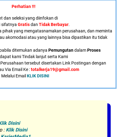
Perhatian !!!
 dan seleksi yang diinfokan di
i sifatnya
Gratis
dan
Tidak Berbayar
.
a pihak yang mengatasnamakan perusahaan, dan meminta
tau akomodasi atau yang lainnya bisa dipastikan itu tidak
pabila ditemukan adanya
Pemungutan
dalam
Proses
dapat kami Tindak lanjut serta Kami
Perusahaan tersebut disertakan Link Postingan dengan
au Via Email Ke :
totalkerja19@gmail.com
 Melalui Email
KLIK DISINI
Klik Disini
p :
Klik Disini
:
KarierMedia1