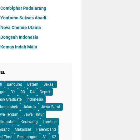
 Combiphar Padalarang
 Yontomo Sukses Abadi
 Nova Chemie Utama
 Dongsuh Indonesia
 Kemas Indah Maju
BEL
li
Bandung
Batam
Bekasi
gor
D1
D3
D4
Depok
esh Graduate
Indonesia
bodetabek
Jakarta
Jawa Barat
wa Tengah
Jawa Timur
limantan
Kerawang
Lombok
agang
Makassar
Palembang
rt Time
Pekalongan
S1
S2