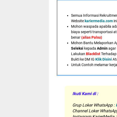
Semua Informasi Rekruitment
Website
kariermedia.com
in
Mohon waspada apabila ad
biaya seperti transportasi a
benar
(alias Palsu)
Mohon Bantu Melaporkan A
Seleksi
kepada
Admin
agar 
Lakukan
Blacklist
Terhadap 
Bukti ke DM IG
Klik Disini
At
U
ntuk Contoh melamar kerja
Ikuti Kami di :
Grup Loker WhatsApp
:
Channel Loker WhatsAp
Instagram KarierMedia 