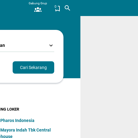
Gabung Grup
0
kan
Cari Sekarang
ING LOKER
 Pharos Indonesia
 Mayora Indаh Tbk Central
ehouse