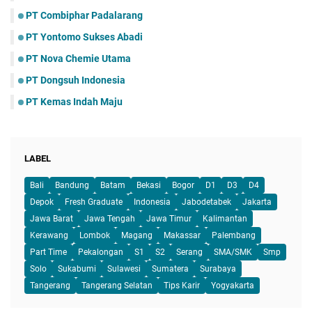
PT Combiphar Padalarang
PT Yontomo Sukses Abadi
PT Nova Chemie Utama
PT Dongsuh Indonesia
PT Kemas Indah Maju
LABEL
Bali
Bandung
Batam
Bekasi
Bogor
D1
D3
D4
Depok
Fresh Graduate
Indonesia
Jabodetabek
Jakarta
Jawa Barat
Jawa Tengah
Jawa Timur
Kalimantan
Kerawang
Lombok
Magang
Makassar
Palembang
Part Time
Pekalongan
S1
S2
Serang
SMA/SMK
Smp
Solo
Sukabumi
Sulawesi
Sumatera
Surabaya
Tangerang
Tangerang Selatan
Tips Karir
Yogyakarta