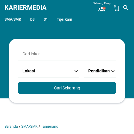
Gabung Grup
KARIERMEDIA
0
SMA/SMK
D3
S1
Tips Karir
Lokasi
Pendidikan
Cari Sekarang
Beranda
/
SMA/SMK
/
Tangerang