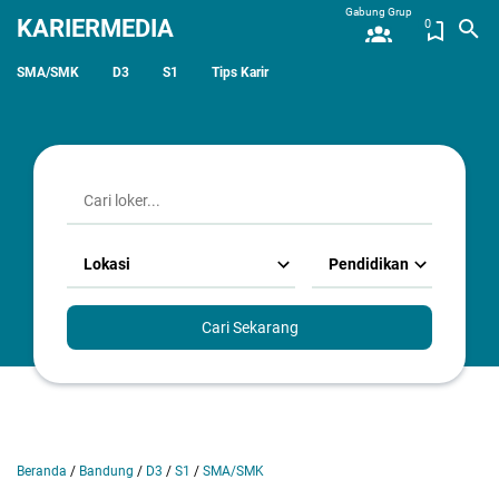
Gabung Grup
KARIERMEDIA
0
SMA/SMK
D3
S1
Tips Karir
Lokasi
Pendidikan
Cari Sekarang
Beranda
/
Bandung
/
D3
/
S1
/
SMA/SMK