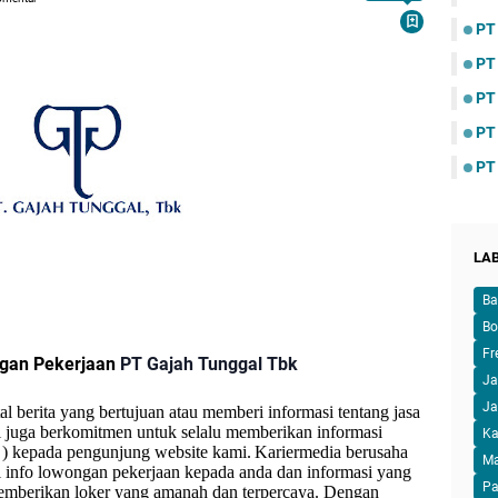
PT
PT
PT
PT
PT
LA
Ba
Bo
Fr
ngan Pekerjaan
PT Gajah Tunggal Tbk
Ja
Ja
l berita yang bertujuan atau memberi informasi tentang jasa
 juga berkomitmen untuk selalu memberikan informasi
Ka
 ) kepada pengunjung website kami.
Kariermedia berusaha
M
info lowongan pekerjaan kepada anda dan informasi yang
Pa
 memberikan loker yang amanah dan terpercaya. Dengan