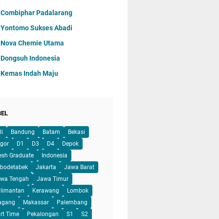
 Combiphar Padalarang
 Yontomo Sukses Abadi
 Nova Chemie Utama
 Dongsuh Indonesia
 Kemas Indah Maju
BEL
li
Bandung
Batam
Bekasi
gor
D1
D3
D4
Depok
esh Graduate
Indonesia
bodetabek
Jakarta
Jawa Barat
wa Tengah
Jawa Timur
limantan
Kerawang
Lombok
agang
Makassar
Palembang
rt Time
Pekalongan
S1
S2