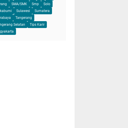
rang
SMA/SMK
Smp
Solo
kabumi
Sulawesi
Sumatera
rabaya
Tangerang
ngerang Selatan
Tips Karir
gyakarta