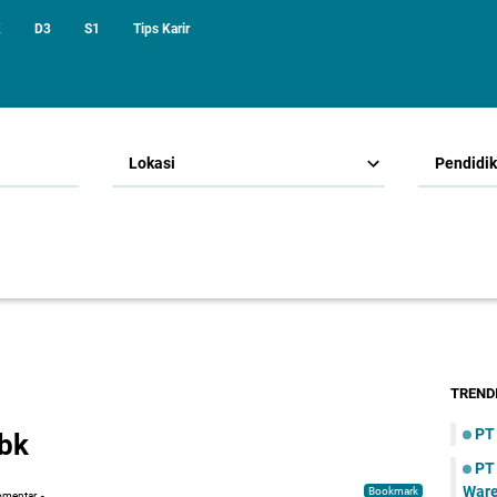
K
D3
S1
Tips Karir
Lokasi
Pendidi
TREND
PT
Tbk
PT
War
Bookmark
omentar