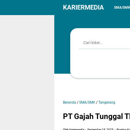
KARIERMEDIA
SMA/SM
Beranda
/
SMA/SMK
/
Tangerang
PT Gajah Tunggal 
Oleh Kariermedia
September 18, 2025
Posting K