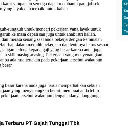
lah kami sampaikan semoga dapat membantu para jobseker
Se
n yang layak dan terbaik untuk kalian.
Su
Su
Ta
guh-sungguh untuk mencari pekerjaan yang layak untuk
Yo
ngaruh ke masa depan san juga untuk anak istri kalian.
ti dan merasa senang saat anda bekerja dengan keminatan
 Hati-hati dalam memilih pekerjaan dan tentunya harus sesuai
 jangan terlena kepada gaji yang besar karena anda juga
aian skill masing-masing. Pekerjaan yang menyenangkan
tanpa ada rasa tertekan pada pekerjaan tersebut walaupun
 besar.
ang besar karena anda juga harus memperhatikan sebuah
kerjaan yang menyenangkan berarti membuat anda lebih
da pekerjaan tersebut walaupun dengan adanya tanggung
ja Terbaru
PT Gajah Tunggal Tbk