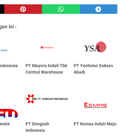
an ini :
Indonesia
PT Mayora Indаh Tbk
PT Yontomo Sukses
Central Warehouse
Abadi
hemie
PT Dongsuh
PT Kemas Indah Maju
Indonesia