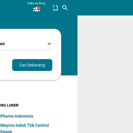
Gabung Grup
0
kan
Cari Sekarang
ING LOKER
 Pharos Indonesia
 Mayora Indаh Tbk Central
ehouse