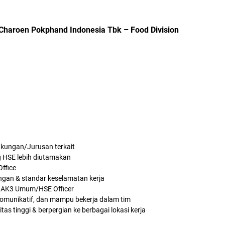
Charoen Pokphand Indonesia Tbk – Food Division
gkungan/Jurusan terkait
g HSE lebih diutamakan
ffice
ngan & standar keselamatan kerja
at AK3 Umum/HSE Officer
, komunikatif, dan mampu bekerja dalam tim
tas tinggi & berpergian ke berbagai lokasi kerja