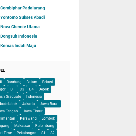
 Combiphar Padalarang
 Yontomo Sukses Abadi
 Nova Chemie Utama
 Dongsuh Indonesia
 Kemas Indah Maju
BEL
li
Bandung
Batam
Bekasi
gor
D1
D3
D4
Depok
esh Graduate
Indonesia
bodetabek
Jakarta
Jawa Barat
wa Tengah
Jawa Timur
limantan
Kerawang
Lombok
agang
Makassar
Palembang
rt Time
Pekalongan
S1
S2