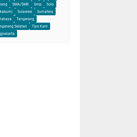
rang
SMA/SMK
Smp
Solo
kabumi
Sulawesi
Sumatera
rabaya
Tangerang
ngerang Selatan
Tips Karir
gyakarta