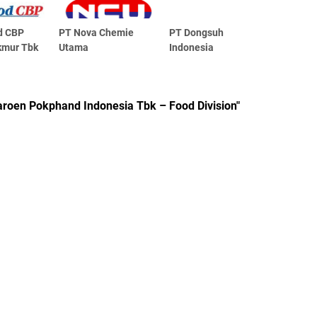
d CBP
PT Nova Chemie
PT Dongsuh
kmur Tbk
Utama
Indonesia
aroen Pokphand Indonesia Tbk – Food Division"