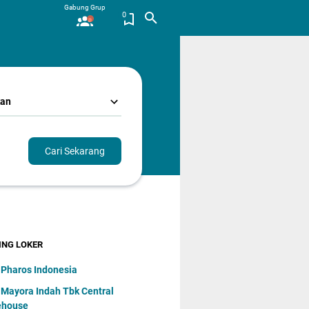
Gabung Grup
0
kan
Cari Sekarang
ING LOKER
 Pharos Indonesia
 Mayora Indаh Tbk Central
ehouse