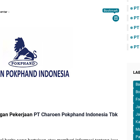
PT
Bookmark
entar
PT
PT
PT
PT
LA
Ba
Bo
Fr
Ja
ngan Pekerjaan
PT Charoen Pokphand Indonesia Tbk
Ja
Ka
M
Pa