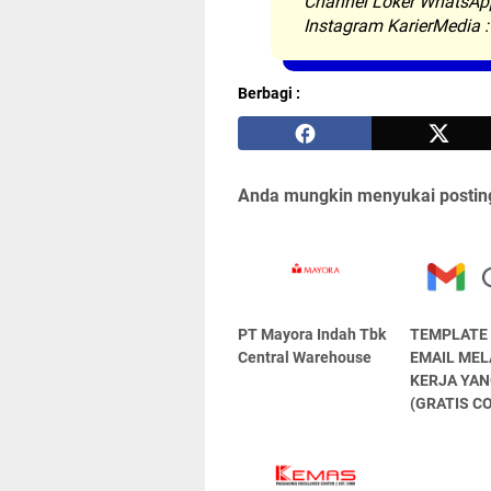
Channel Loker WhatsAp
Instagram KarierMedia 
Berbagi :
Anda mungkin menyukai posting
PT Mayora Indаh Tbk
TEMPLATE
Central Warehouse
EMAIL ME
KERJA YAN
(GRATIS C