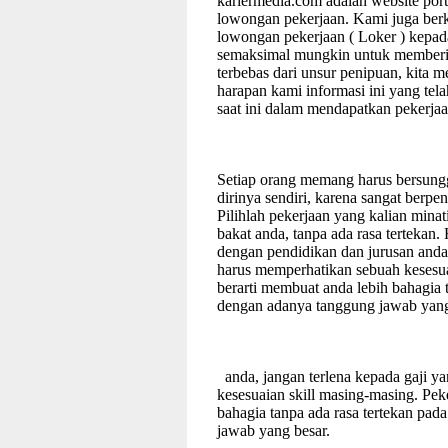
kariermedia.com adalah website porta
lowongan pekerjaan. Kami juga ber
lowongan pekerjaan ( Loker ) kepad
semaksimal mungkin untuk memberi 
terbebas dari unsur penipuan, kita
harapan kami informasi ini yang te
saat ini dalam mendapatkan pekerjaa
Setiap orang memang harus bersung
dirinya sendiri, karena sangat berpe
Pilihlah pekerjaan yang kalian mina
bakat anda, tanpa ada rasa tertekan.
dengan pendidikan dan jurusan anda,
harus memperhatikan sebuah kesesu
berarti membuat anda lebih bahagia 
dengan adanya tanggung jawab yang
anda, jangan terlena kepada gaji y
kesesuaian skill masing-masing. Pe
bahagia tanpa ada rasa tertekan pa
jawab yang besar.