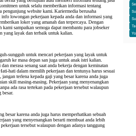
l berita yang bertujuan atau memberi informasi tentang jasa
Se
komitmen untuk selalu memberikan informasi tentang
a pengunjung website kami.
Kariermedia berusaha
Su
info lowongan pekerjaan kepada anda dan informasi yang
Su
 memberikan loker yang amanah dan terpercaya. Dengan
Ta
lah kami sampaikan semoga dapat membantu para jobseker
n yang layak dan terbaik untuk kalian.
Yo
guh-sungguh untuk mencari pekerjaan yang layak untuk
ngaruh ke masa depan san juga untuk anak istri kalian.
ti dan merasa senang saat anda bekerja dengan keminatan
 Hati-hati dalam memilih pekerjaan dan tentunya harus sesuai
 jangan terlena kepada gaji yang besar karena anda juga
aian skill masing-masing. Pekerjaan yang menyenangkan
tanpa ada rasa tertekan pada pekerjaan tersebut walaupun
 besar.
ang besar karena anda juga harus memperhatikan sebuah
kerjaan yang menyenangkan berarti membuat anda lebih
da pekerjaan tersebut walaupun dengan adanya tanggung