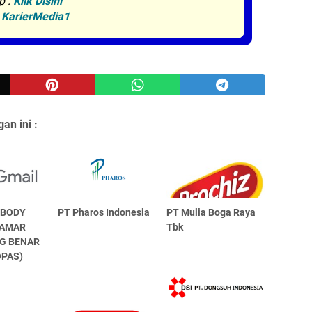
p :
Klik Disini
:
KarierMedia1
an ini :
 BODY
PT Pharos Indonesia
PT Mulia Boga Raya
LAMAR
Tbk
G BENAR
OPAS)