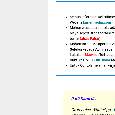
Semua Informasi Rekruitment
Website
kariermedia.com
in
Mohon waspada apabila ad
biaya seperti transportasi a
benar
(alias Palsu)
Mohon Bantu Melaporkan A
Seleksi
kepada
Admin
agar 
Lakukan
Blacklist
Terhadap 
Bukti ke DM IG
Klik Disini
At
U
ntuk Contoh melamar kerja
Ikuti Kami di :
Grup Loker WhatsApp
: