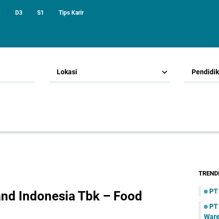
K
D3
S1
Tips Karir
Lokasi
Pendidi
TREND
PT
nd Indonesia Tbk – Food
PT
War